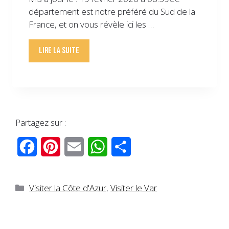
département est notre préféré du Sud de la
France, et on vous révèle ici les …
Lire la suite
Partagez sur :
F
P
E
W
P
a
i
m
h
a
c
n
a
a
r
Catégories
Visiter la Côte d'Azur
,
Visiter le Var
e
t
i
t
t
b
e
l
s
a