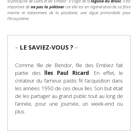
la presqu’ile de Giens et les Embiez : il s’agit de la
lagune du Brusc
. Il est
important de
ne pas la piétiner
car elle est en régénération de sa flore
marine et notamment de la posidonie, une algue primordiale pour
l’écosystème.
–
LE SAVIEZ-VOUS ?
–
Comme l’île de Bendor, l’île des Embiez fait
partie des
îles Paul Ricard
. En effet, le
créateur du fameux pastis fit l’acquisition dans
les années 1950 de ces deux îles. Son but était
de les partager au grand public tout au long de
l’année, pour une journée, un week-end ou
plus.