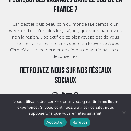
France ?
Car c'est le plus beau coin du monde ! Le temps d'un
week-end ou d'un plus long séjour, que vous habitiez ou
non la région. L'objectif de ce blog voyage est de vous
faire connaitre les meilleurs spots en Provence Alpes
Côte d'Azur et de donner des idées de sortie nature et
découvertes.
Retrouvez-nous sur nos réseaux
sociaux
Instagram
TikTok
YouTube
Pinterest
Nous utilisons des cookies pour vous garantir la meilleure
expérience. Si vous continuez à utiliser ce site, nous
Depuis 2024 ©Decouvrirlesud.fr - Tous droits réservés
supposerons que vous en êtes satisfait.
- Une création de Claire&Caro.
Accepter
Refuser
Mentions légales
|
Politique de confidentialité
|
Nous
contacter