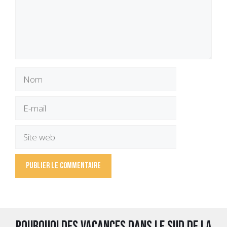
Nom
E-
mail
Site
web
Pourquoi des vacances dans le Sud de la