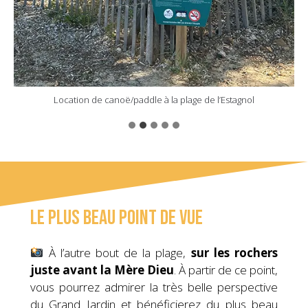
Location de canoë/paddle à la plage de l’Estagnol
Se balader le long des plages
En profiter pour se détendre
Découvrir la côte en paddle
Plage de la Mère Dieu
Le plus beau point de vue
À l’autre bout de la plage,
sur les rochers
juste avant la Mère Dieu
. À partir de ce point,
vous pourrez admirer la très belle perspective
du Grand Jardin et bénéficierez du plus beau