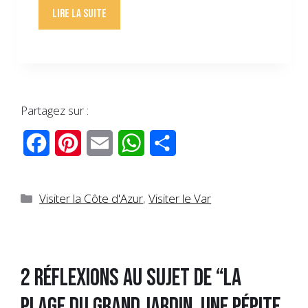
Lire la suite
Partagez sur :
F
P
E
W
P
a
i
m
h
a
c
n
a
a
r
Catégories
Visiter la Côte d'Azur
,
Visiter le Var
e
t
i
t
t
b
e
l
s
a
2 réflexions au sujet de “La
o
r
A
g
plage du Grand Jardin, une pépite
o
e
p
e