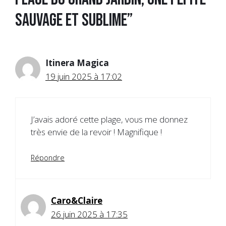
k
s
p
r
sauvage et sublime”
t
Itinera Magica
19 juin 2025 à 17:02
J’avais adoré cette plage, vous me donnez
très envie de la revoir ! Magnifique !
Répondre
Caro&Claire
26 juin 2025 à 17:35